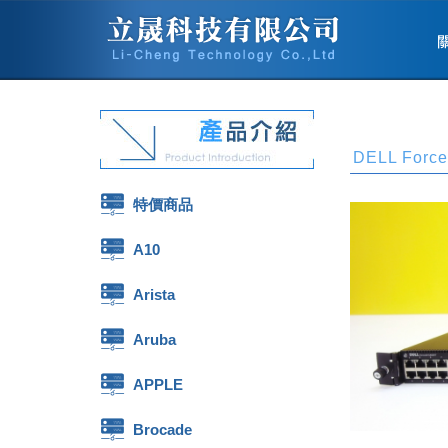
DELL Force
特價商品
A10
Arista
Aruba
APPLE
Brocade