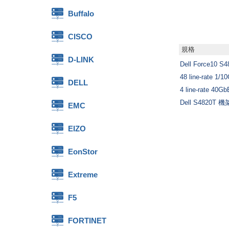
Buffalo
CISCO
規格
D-LINK
Dell Force10 S
48 line-rate 1/
DELL
4 line-rate 40G
Dell S4820
EMC
EIZO
EonStor
Extreme
F5
FORTINET