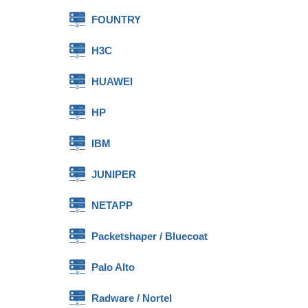
FOUNTRY
H3C
HUAWEI
HP
IBM
JUNIPER
NETAPP
Packetshaper / Bluecoat
Palo Alto
Radware / Nortel