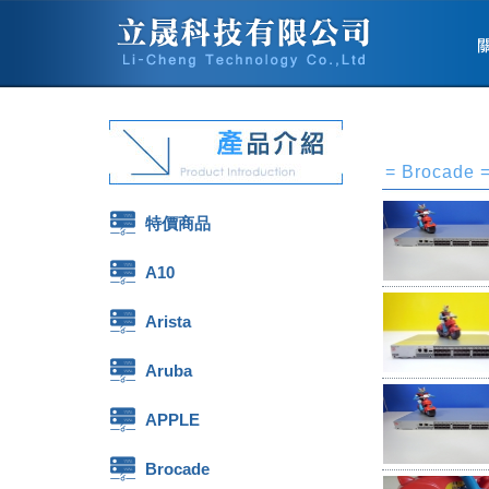
= Brocade 
特價商品
A10
Arista
Aruba
APPLE
Brocade