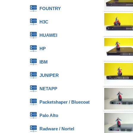
FOUNTRY
H3C
HUAWEI
HP
IBM
JUNIPER
NETAPP
Packetshaper / Bluecoat
Palo Alto
Radware / Nortel