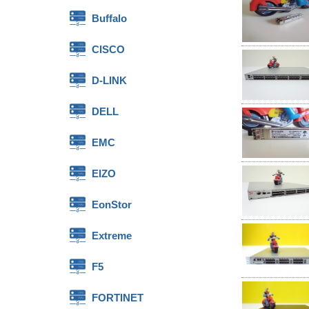
Buffalo
CISCO
D-LINK
DELL
EMC
EIZO
EonStor
Extreme
F5
FORTINET