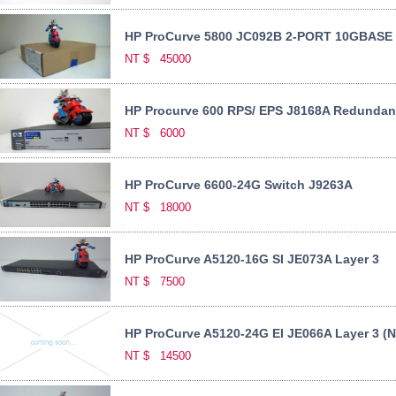
HP ProCurve 5800 JC092B 2-PORT 10GBAS
NT $
45000
HP Procurve 600 RPS/ EPS J8168A Redundant
NT $
6000
HP ProCurve 6600-24G Switch J9263A
NT $
18000
HP ProCurve A5120-16G SI JE073A Layer 3
NT $
7500
HP ProCurve A5120-24G EI JE066A Layer 3 
NT $
14500