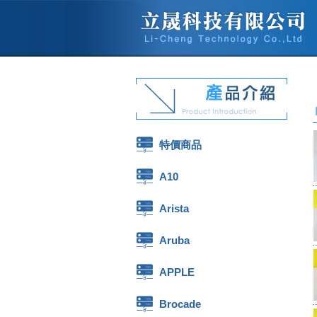
特價商品
A10
Arista
Aruba
APPLE
Brocade