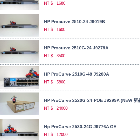
NT $
1680
HP Procurve 2510-24 J9019B
NT $
1600
HP Procurve 2510G-24 J9279A
NT $
3500
HP ProCurve 2510G-48 J9280A
NT $
5800
HP ProCurve 2520G-24-POE J9299A (NEW 新
NT $
24000
Hp ProCurve 2530-24G J9776A GE
NT $
12000