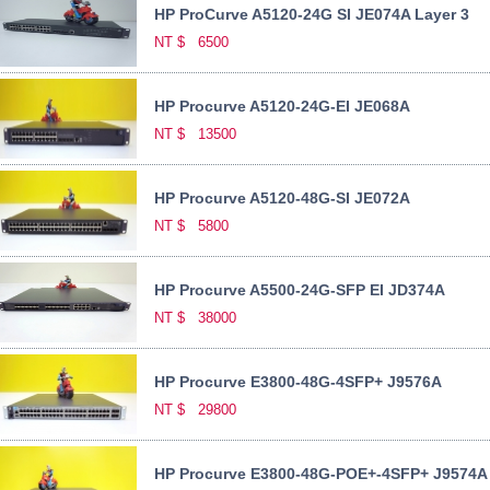
HP ProCurve A5120-24G SI JE074A Layer 3
NT $
6500
HP Procurve A5120-24G-EI JE068A
NT $
13500
HP Procurve A5120-48G-SI JE072A
NT $
5800
HP Procurve A5500-24G-SFP EI JD374A
NT $
38000
HP Procurve E3800-48G-4SFP+ J9576A
NT $
29800
HP Procurve E3800-48G-POE+-4SFP+ J9574A