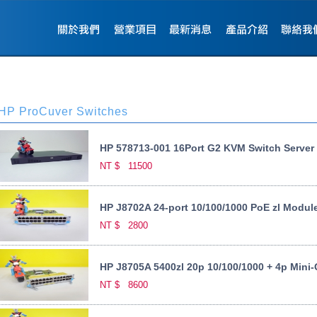
HP ProCuver Switches
HP 578713-001 16Port G2 KVM Switch Server
NT $
11500
HP J8702A 24-port 10/100/1000 PoE zl Modul
NT $
2800
HP J8705A 5400zl 20p 10/100/1000 + 4p Mini
NT $
8600