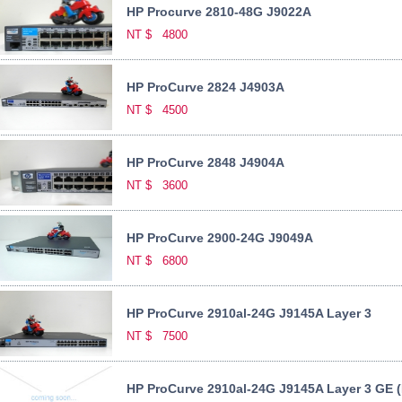
HP Procurve 2810-48G J9022A
NT $
4800
HP ProCurve 2824 J4903A
NT $
4500
HP ProCurve 2848 J4904A
NT $
3600
HP ProCurve 2900-24G J9049A
NT $
6800
HP ProCurve 2910al-24G J9145A Layer 3
NT $
7500
HP ProCurve 2910al-24G J9145A Layer 3 GE