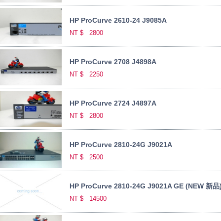
HP ProCurve 2610-24 J9085A
NT $
2800
HP ProCurve 2708 J4898A
NT $
2250
HP ProCurve 2724 J4897A
NT $
2800
HP ProCurve 2810-24G J9021A
NT $
2500
HP ProCurve 2810-24G J9021A GE (NEW 新品
NT $
14500