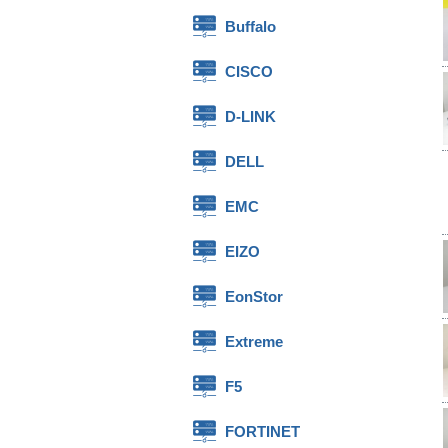
Buffalo
CISCO
D-LINK
DELL
EMC
EIZO
EonStor
Extreme
F5
FORTINET