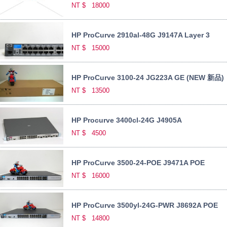
NT $
18000
HP ProCurve 2910al-48G J9147A Layer 3
NT $
15000
HP ProCurve 3100-24 JG223A GE (NEW 新品)
NT $
13500
HP Procurve 3400cl-24G J4905A
NT $
4500
HP ProCurve 3500-24-POE J9471A POE
NT $
16000
HP ProCurve 3500yl-24G-PWR J8692A POE
NT $
14800