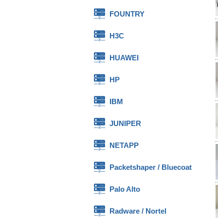
FOUNTRY
H3C
HUAWEI
HP
IBM
JUNIPER
NETAPP
Packetshaper / Bluecoat
Palo Alto
Radware / Nortel