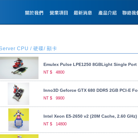
Server CPU / 硬碟/ 顯卡
Emulex Pulse LPE1250 8GBLight Single Port 
NT $
4800
Inno3D Geforce GTX 680 DDR5 2GB PCI-E F
NT $
9900
Intel Xeon E5-2650 v2 (20M Cache, 2.60 GHz)
NT $
14800