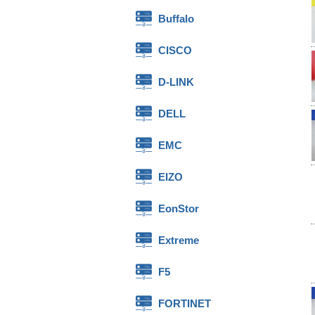
Buffalo
CISCO
D-LINK
DELL
EMC
EIZO
EonStor
Extreme
F5
FORTINET