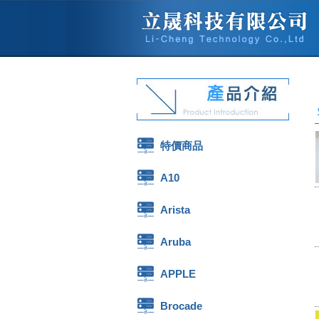
特價商品
A10
Arista
Aruba
APPLE
Brocade