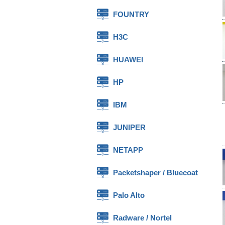
FOUNTRY
H3C
HUAWEI
HP
IBM
JUNIPER
NETAPP
Packetshaper / Bluecoat
Palo Alto
Radware / Nortel