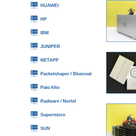
HUAWEI
HP
IBM
JUNIPER
NETAPP
Packetshaper / Bluecoat
Palo Alto
Radware / Nortel
Supermicro
SUN