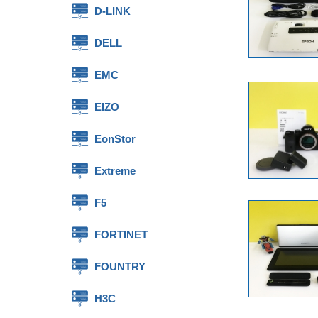
D-LINK
DELL
EMC
EIZO
EonStor
Extreme
F5
FORTINET
FOUNTRY
H3C