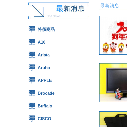
最新消息
特價商品
A10
Arista
Aruba
APPLE
Brocade
Buffalo
CISCO