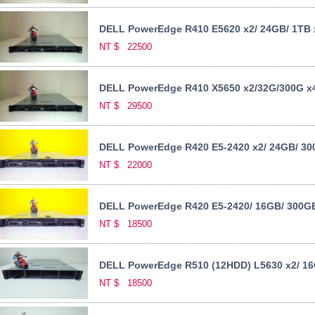
DELL PowerEdge R410 E5620 x2/ 24GB/ 1TB 
NT $
22500
DELL PowerEdge R410 X5650 x2/32G/300G x
NT $
29500
DELL PowerEdge R420 E5-2420 x2/ 24GB/ 30
NT $
22000
DELL PowerEdge R420 E5-2420/ 16GB/ 300GB
NT $
18500
DELL PowerEdge R510 (12HDD) L5630 x2/ 16
NT $
18500