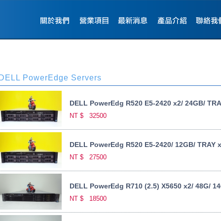
DELL PowerEdge Servers
DELL PowerEdg R520 E5-2420 x2/ 24GB/ TRAY
NT $
32500
DELL PowerEdg R520 E5-2420/ 12GB/ TRAY x
NT $
27500
DELL PowerEdg R710 (2.5) X5650 x2/ 48G/ 14
NT $
18500