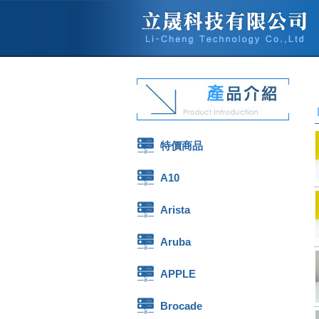
特價商品
A10
Arista
Aruba
APPLE
Brocade