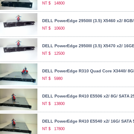
NT $
14800
DELL PowerEdge 2950III (3.5) X5460 x2/ 8GB
NT $
10600
DELL PowerEdge 2950III (3.5) X5470 x2/ 16G
NT $
12500
DELL PowerEdge R310 Quad Core X3440/ 8G
NT $
5980
DELL PowerEdge R410 E5506 x2/ 8G/ SATA 2
NT $
13800
DELL PowerEdge R410 E5540 x2/ 16G/ SATA 5
NT $
17800