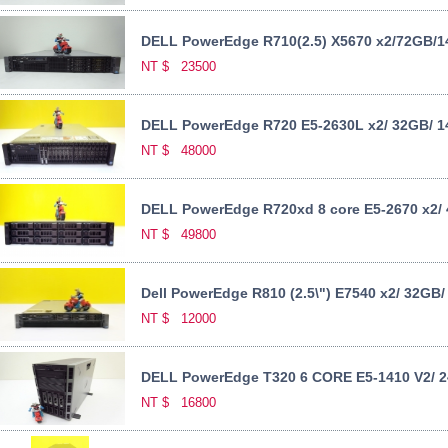
DELL PowerEdge R710(2.5) X5670 x2/72GB/1
NT $
23500
DELL PowerEdge R720 E5-2630L x2/ 32GB/ 1
NT $
48000
DELL PowerEdge R720xd 8 core E5-2670 x2/ 
NT $
49800
Dell PowerEdge R810 (2.5\") E7540 x2/ 32GB/
NT $
12000
DELL PowerEdge T320 6 CORE E5-1410 V2/ 24
NT $
16800