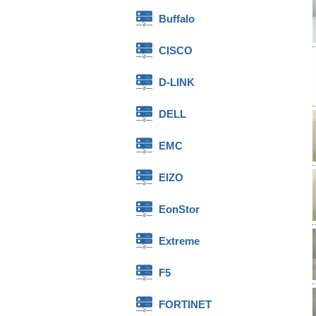
Buffalo
CISCO
D-LINK
DELL
EMC
EIZO
EonStor
Extreme
F5
FORTINET