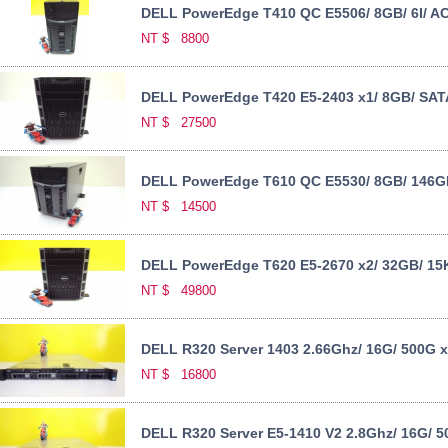
DELL PowerEdge T410 QC E5506/ 8GB/ 6I/ 
NT $
8800
DELL PowerEdge T420 E5-2403 x1/ 8GB/ SATA
NT $
27500
DELL PowerEdge T610 QC E5530/ 8GB/ 146GB
NT $
14500
DELL PowerEdge T620 E5-2670 x2/ 32GB/ 15K
NT $
49800
DELL R320 Server 1403 2.66Ghz/ 16G/ 500G x
NT $
16800
DELL R320 Server E5-1410 V2 2.8Ghz/ 16G/ 5