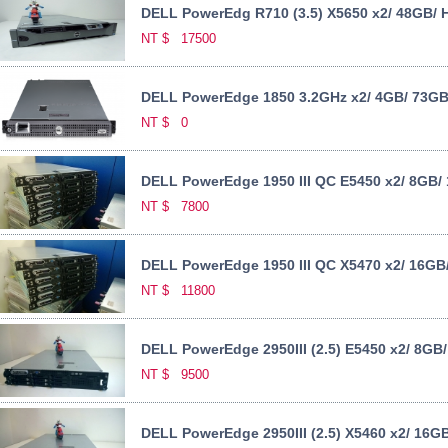
DELL PowerEdg R710 (3.5) X5650 x2/ 48GB/ 
NT $
17500
DELL PowerEdge 1850 3.2GHz x2/ 4GB/ 73GB
NT $
0
DELL PowerEdge 1950 III QC E5450 x2/ 8GB/ 
NT $
7800
DELL PowerEdge 1950 III QC X5470 x2/ 16GB
NT $
11800
DELL PowerEdge 2950III (2.5) E5450 x2/ 8GB
NT $
9500
DELL PowerEdge 2950III (2.5) X5460 x2/ 16G