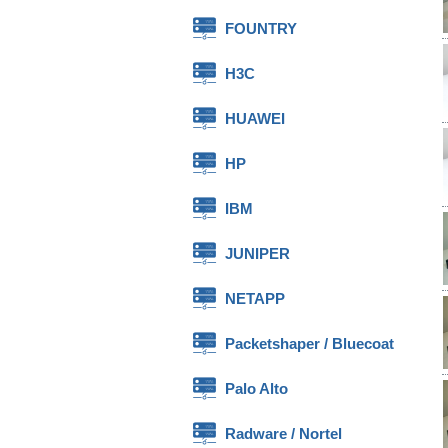
FOUNTRY
H3C
HUAWEI
HP
IBM
JUNIPER
NETAPP
Packetshaper / Bluecoat
Palo Alto
Radware / Nortel