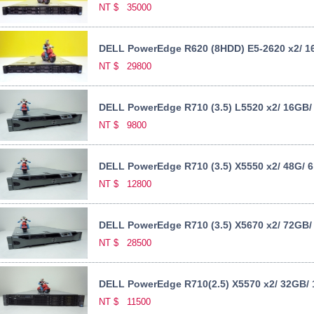
NT $
35000
DELL PowerEdge R620 (8HDD) E5-2620 x2/ 1
NT $
29800
DELL PowerEdge R710 (3.5) L5520 x2/ 16GB/ 6
NT $
9800
DELL PowerEdge R710 (3.5) X5550 x2/ 48G/ 6i
NT $
12800
DELL PowerEdge R710 (3.5) X5670 x2/ 72GB/
NT $
28500
DELL PowerEdge R710(2.5) X5570 x2/ 32GB/ 1
NT $
11500