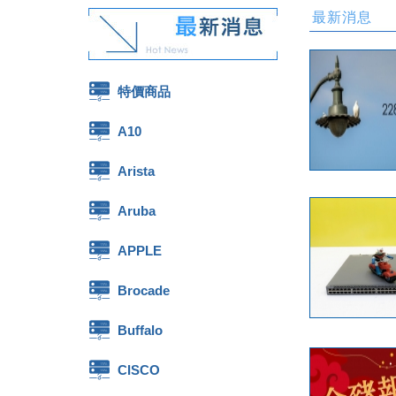
最新消息
特價商品
A10
Arista
Aruba
APPLE
Brocade
Buffalo
CISCO