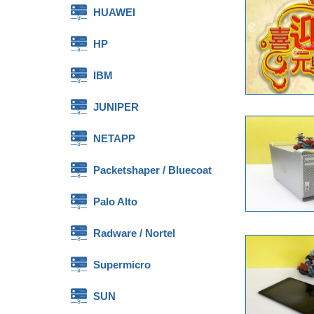
HUAWEI
HP
IBM
JUNIPER
NETAPP
Packetshaper / Bluecoat
Palo Alto
Radware / Nortel
Supermicro
SUN