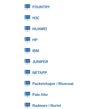
FOUNTRY
H3C
HUAWEI
HP
IBM
JUNIPER
NETAPP
Packetshaper / Bluecoat
Palo Alto
Radware / Nortel