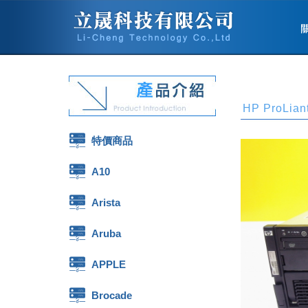
HP ProLian
特價商品
A10
Arista
Aruba
APPLE
Brocade