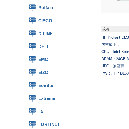
Buffalo
CISCO
規格
D-LINK
HP Proliant DL
內容如下：
DELL
CPU：Intel Xeo
DRAM：24GB 
EMC
HDD：無硬碟
EIZO
PWR：HP DL580 
EonStor
Extreme
F5
FORTINET